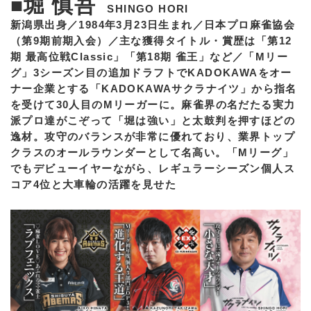
■堀 慎吾
SHINGO HORI
新潟県出身／1984年3月23日生まれ／日本プロ麻雀協会
（第9期前期入会）／主な獲得タイトル・賞歴は「第12
期 最高位戦Classic」「第18期 雀王」など／「Mリー
グ」3シーズン目の追加ドラフトでKADOKAWAをオー
ナー企業とする「KADOKAWAサクラナイツ」から指名
を受けて30人目のMリーガーに。麻雀界の名だたる実力
派プロ達がこぞって「堀は強い」と太鼓判を押すほどの
逸材。攻守のバランスが非常に優れており、業界トップ
クラスのオールラウンダーとして名高い。「Mリーグ」
でもデビューイヤーながら、レギュラーシーズン個人ス
コア4位と大車輪の活躍を見せた