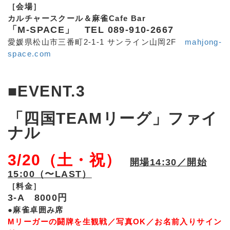
［会場］
カルチャースクール＆麻雀Cafe Bar
「M-SPACE」 TEL 089-910-2667
愛媛県松山市三番町2-1-1 サンライン山岡2F
mahjong-
space.com
■EVENT.3
「四国TEAMリーグ」ファイ
ナル
3/20（土・祝）
開場14:30／開始
15:00（〜LAST）
［料金］
3-A 8000円
●麻雀卓囲み席
Mリーガーの闘牌を生観戦／写真OK／お名前入りサイン