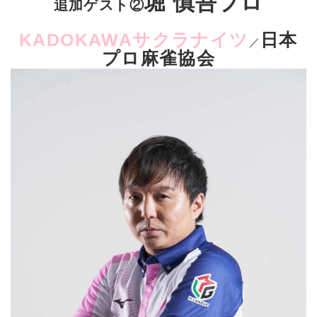
堀 慎吾プロ
追加ゲスト②
KADOKAWAサクラナイツ
日本
／
プロ麻雀協会