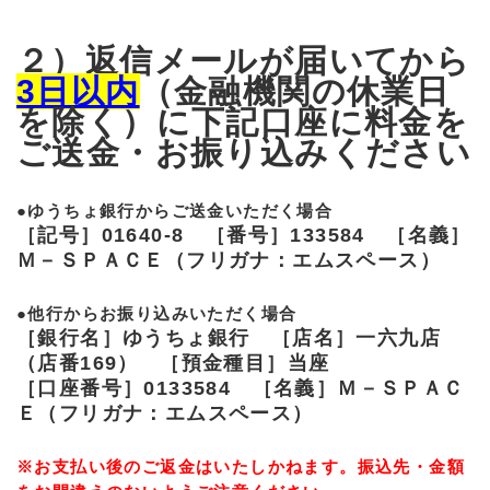
２）返信メールが届いてから
3日以内
（金融機関の休業日
を除く）に下記口座に料金を
ご送金・お振り込みください
●ゆうちょ銀行からご送金いただく場合
［記号］01640-8 ［番号］133584 ［名義］
Ｍ－ＳＰＡＣＥ（フリガナ：エムスペース）
●他行からお振り込みいただく場合
［銀行名］ゆうちょ銀行 ［店名］一六九店
（店番169） ［預金種目］当座
［口座番号］0133584 ［名義］Ｍ－ＳＰＡＣ
Ｅ（フリガナ：エムスペース）
※お支払い後のご返金はいたしかねます。振込先・金額