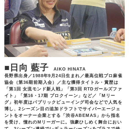
■日向 藍子
AIKO HINATA
長野県出身／1988年9月24日生まれ／最高位戦プロ麻雀
協会（第36期前期入会）／主な獲得タイトル・賞歴は
「第1回 女流モンド新人戦」「第3回 RTDガールズファ
イト」「第16・17期 プロクイーン」など／「Mリー
グ」初年度はパブリックビューイング司会などで人気を
博し、2シーズン目の追加ドラフトでサイバーエージェ
ントをオーナー企業とする「渋谷ABEMAS」から指名
を受け、憧れのMリーガーに。強豪ひしめく舞台におい
て、2シーズン連続でレギュラーシーズンをプラスで終