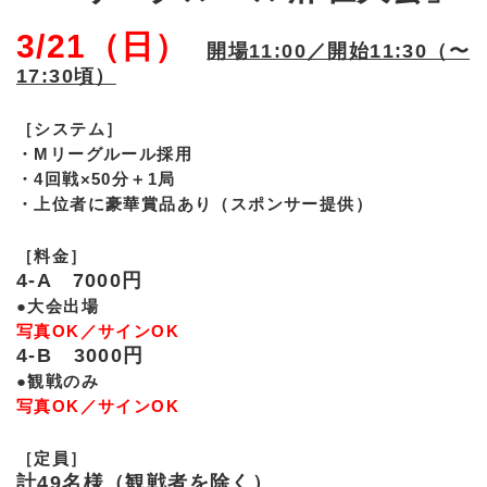
3/21（日）
開場11:00／開始11:30（〜
17:30頃）
［システム］
・Mリーグルール採用
・4回戦×50分＋1局
・上位者に豪華賞品あり（スポンサー提供）
［料金］
4-A 7000円
●大会出場
写真OK／サインOK
4-B 3000円
●観戦のみ
写真OK／サインOK
［定員］
計49名様（観戦者を除く）