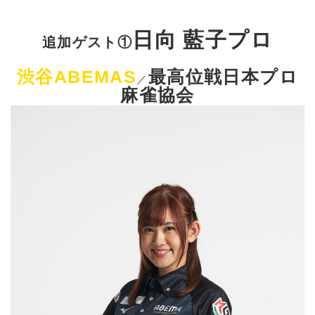
日向 藍子プロ
追加ゲスト①
渋谷ABEMAS
最高位戦日本プロ
／
麻雀協会