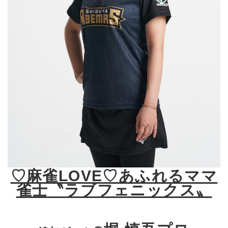
♡麻雀LOVE♡あふれるママ
雀士
〝ラブフェニックス〟