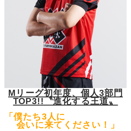
Mリーグ初年度、個人3部門
TOP3!!
〝進化する王道〟
「僕たち3人に
会いに来てください！」