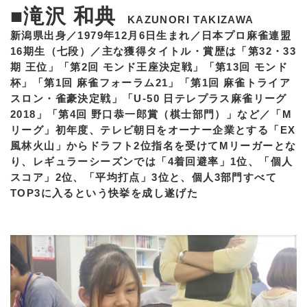
■滝沢 和典
KAZUNORI TAKIZAWA
新潟県出身／1979年12月6日生まれ／日本プロ麻雀連盟
16期生（七段）／主な獲得タイトル・賞歴は「第32・33
期 王位」「第2回 モンド王座決定戦」「第13回 モンド
杯」「第1回 麻雀フォーラム21」「第1回 麻雀トライア
スロン・雀豪決定戦」「U-50 日テレプラス麻雀リーグ
2018」「第4回 野口恭一郎賞（棋士部門）」など／「M
リーグ」初年度、テレビ朝日をオーナー企業とする「EX
風林火山」からドラフト2位指名を受けてMリーガーとな
り、レギュラーシーズンでは「4着回避率」1位、「個人
スコア」2位、「平均打点」3位と、個人3部門すべて
TOP3に入るという快挙を成し遂げた