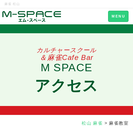
麻雀 松山
Toggle
MENU
navigation
カルチャースクール
＆麻雀Cafe Bar
M SPACE
アクセス
松山 麻雀
> 麻雀教室