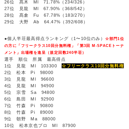
26位 髙木 Ml 71.78%（234/326）
27位 見龍 Ml 67.90%（368/542）
28位 髙倉 Fu 67.78%（183/270）
29位 大野 Ab 64.47%（392/608）
●個人半荘最高得点ランキング（1〜10位のみ）
☆部門1位
の方に「フリークラス10回分無料権」「第3回 M-SPACEトーナ
メント」出場権を進呈（規定回数240半荘）
選手 順位 所属 最高得点
1位 見龍 Ml 103300
☆フリークラス10回分無料権
2位 松本 Pi 98000
3位 見龍 Ml 96600
4位 見龍 Ml 94900
5位 宗雪 Sa 94800
6位 島田 Ml 92900
7位 竹森 Pi 90800
8位 竹森 Pi 89000
9位 朝野 Ma 88000
10位 松本京也プロ Ml 87900