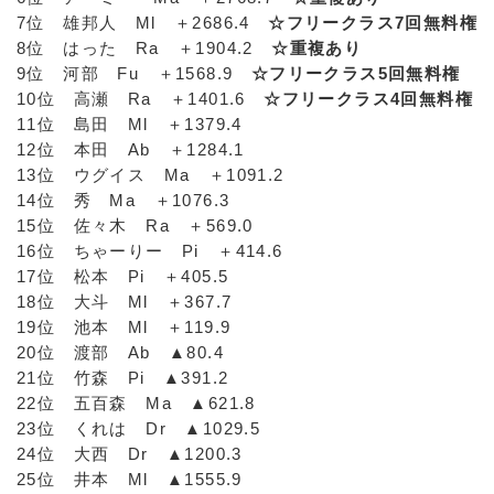
7位 雄邦人 Ml ＋2686.4
☆フリークラス7回無料権
8位 はった Ra ＋1904.2
☆重複あり
9位 河部 Fu ＋1568.9
☆フリークラス5回無料権
10位 高瀬 Ra ＋1401.6
☆フリークラス4回無料権
11位 島田 Ml ＋1379.4
12位 本田 Ab ＋1284.1
13位 ウグイス Ma ＋1091.2
14位 秀 Ma ＋1076.3
15位 佐々木 Ra ＋569.0
16位 ちゃーりー Pi ＋414.6
17位 松本 Pi ＋405.5
18位 大斗 Ml ＋367.7
19位 池本 Ml ＋119.9
20位 渡部 Ab ▲80.4
21位 竹森 Pi ▲391.2
22位 五百森 Ma ▲621.8
23位 くれは Dr ▲1029.5
24位 大西 Dr ▲1200.3
25位 井本 Ml ▲1555.9