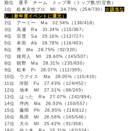
順位 選手 チーム トップ率（トップ数/打荘数）
1位 松本京也プロ Ml 34.79%（254/730）
☆該当な
し（新年度イベントに還元）
2位 アーミー Ma 32.54%（136/418）
3位 高瀬 Ra 31.34%（115/367）
4位 宗雪 Sa 29.16%（212/727）
5位 本田 Ab 28.78%（116/403）
6位 秀 Ma 28.75%（92/320）
7位 雄邦人 Ml 28.60%（145/507）
8位 朝野 Ma 28.31%（235/830）
9位 松本 Pi 28.07%（112/399）
10位 ウグイス Ma 28.05%（115/410）
11位 河部 Fu 27.43%（124/452）
12位 池本 Ml 27.31%（68/249）
13位 はった Ra 27.07%（242/894）
14位 坪内 Ma 26.93%（150/557）
15位 藤岡 Ph 26.85%（218/812）
16位 島田 Ml 26.56%（145/546）
17位 大斗 Ml 25.42%（91/358）
18位 佐々木 Ra 25.31%（82/324）