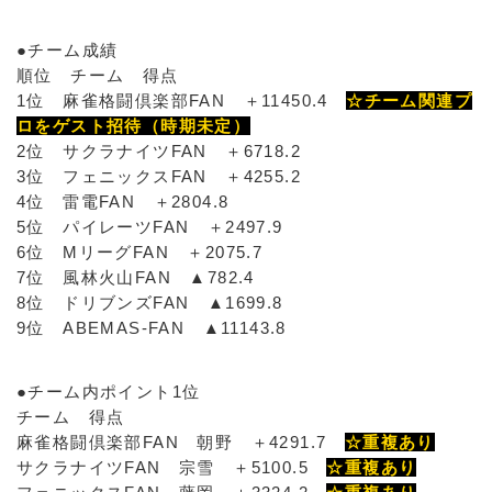
●チーム成績
順位 チーム 得点
1位 麻雀格闘倶楽部FAN ＋11450.4
☆チーム関連プ
ロをゲスト招待（時期未定）
2位 サクラナイツFAN ＋6718.2
3位 フェニックスFAN ＋4255.2
4位 雷電FAN ＋2804.8
5位 パイレーツFAN ＋2497.9
6位 MリーグFAN ＋2075.7
7位 風林火山FAN ▲782.4
8位 ドリブンズFAN ▲1699.8
9位 ABEMAS-FAN ▲11143.8
●チーム内ポイント1位
チーム 得点
麻雀格闘倶楽部FAN 朝野 ＋4291.7
☆重複あり
サクラナイツFAN 宗雪 ＋5100.5
☆重複あり