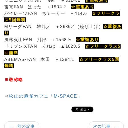
フェニックスFAN 藤岡 ＋3324.2
☆重複あり
雷電FAN はった ＋1904.2
☆重複あり
パイレーツFAN ちゃーりー ＋414.6
☆フリークラ
ス5回無料
MリーグFAN 雄邦人 ＋2686.4（繰り上げ）
☆重複あ
り
風林火山FAN 河部 ＋1568.9
☆重複あり
ドリブンズFAN くれは ▲1029.5
☆フリークラス5
回無料
ABEMAS-FAN 本田 ＋1284.1
☆フリークラス5回
無料
※敬称略
⇒
松山の麻雀カフェ「M-SPACE」
← 前の記事
次の記事 →