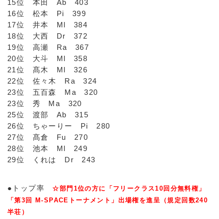
15位 本田 Ab 403
16位 松本 Pi 399
17位 井本 Ml 384
18位 大西 Dr 372
19位 高瀬 Ra 367
20位 大斗 Ml 358
21位 髙木 Ml 326
22位 佐々木 Ra 324
23位 五百森 Ma 320
23位 秀 Ma 320
25位 渡部 Ab 315
26位 ちゃーりー Pi 280
27位 髙倉 Fu 270
28位 池本 Ml 249
29位 くれは Dr 243
●トップ率
☆部門1位の方に「フリークラス10回分無料権」
「第3回 M-SPACEトーナメント」出場権を進呈（規定回数240
半荘）