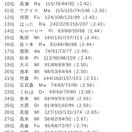
10位 高瀬 Ra 115/76/84/92（2.42）
11位 ウグイス Ma 115/115/74/106（2.42）
12位 河部 Fu 124/108/121/99（2.43）
13位 はった Ra 242/229/216/207（2.43）
14位 ちゃーりー Pi 69/88/55/68（2.44）
15位 島田 Ml 145/131/157/113（2.44）
16位 佐々木 Ra 82/84/90/68（2.44）
17位 渡部 Ab 74/91/73/77（2.49）
18位 松本 Pi 112/90/88/109（2.49）
19位 大斗 Ml 91/88/89/90（2.50）
20位 池本 Ml 68/53/64/64（2.50）
21位 竹森 Pi 144/163/157/151（2.51）
22位 五百森 Ma 74/83/73/90（2.56）
23位 くれは Dr 49/64/70/60（2.58）
24位 井本 Ml 84/99/93/108（2.59）
25位 大西 Dr 81/89/103/99（2.59）
26位 見龍 Ml 127/110/131/174（2.65）
27位 髙木 Ml 58/82/94/92（2.67）
28位 髙倉 Fu 45/66/72/87（2.74）