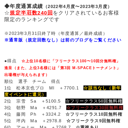
◆年度通算成績
（2022年4月度〜2023年3月度）
☆
規定半荘数240回
をクリアされているお客様
限定のランキングです
※2023年3月31日終了時（年度通算／最終成績）
※通常版（規定回数なし）は前のブログをご覧ください
●得点
☆上位10名様に「フリークラス100〜10回分無料権」
進呈（また、上位3名様には「第3回 M-SPACEトーナメント」
出場権が与えられます）
順位 選手 チーム 得点
1位 松本京也プロ Ml ＋7700.1
☆該当なし（新年
度イベントに還元）
2位 宗雪 Sa ＋5100.5
☆フリークラス50回無料権
3位 朝野 Ma ＋4291.7
☆フリークラス30回無料権
4位 藤岡 Ph ＋3324.2
☆フリークラス10回無料権
5位 坪内 Ma ＋2978.8
☆フリークラス9回無料権
6位 アーミー Ma ＋2768.7
☆重複あり