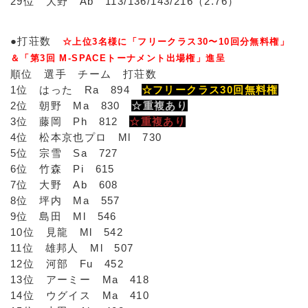
29位 大野 Ab 113/136/143/216（2.76）
●打荘数
☆上位3名様に「フリークラス30〜10回分無料権」
＆「第3回 M-SPACEトーナメント出場権」進呈
順位 選手 チーム 打荘数
1位 はった Ra 894
☆フリークラス30回無料権
2位 朝野 Ma 830
☆重複あり
3位 藤岡 Ph 812
☆重複あり
4位 松本京也プロ Ml 730
5位 宗雪 Sa 727
6位 竹森 Pi 615
7位 大野 Ab 608
8位 坪内 Ma 557
9位 島田 Ml 546
10位 見龍 Ml 542
11位 雄邦人 Ml 507
12位 河部 Fu 452
13位 アーミー Ma 418
14位 ウグイス Ma 410