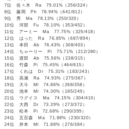
7位 佐々木 Ra 79.01%（256/324）
8位 藤岡 Ph 78.94%（641/812）
9位 秀 Ma 78.13%（250/320）
10位 河部 Fu 78.10%（353/452）
11位 アーミー Ma 77.75%（325/418）
12位 はった Ra 76.85%（687/894）
13位 本田 Ab 76.43%（308/403）
14位 ちゃーりー Pi 75.71%（212/280）
15位 渡部 Ab 75.56%（238/315）
16位 竹森 Pi 75.45%（464/615）
17位 くれは Dr 75.31%（183/243）
18位 高瀬 Ra 74.93%（275/367）
19位 大斗 Ml 74.86%（268/358）
20位 池本 Ml 74.30%（185/249）
21位 ウグイス Ma 74.15%（304/410）
22位 大西 Dr 73.39%（273/372）
23位 松本 Pi 72.68%（290/399）
24位 五百森 Ma 71.88%（230/320）
24位 井本 Ml 71.88%（276/384）