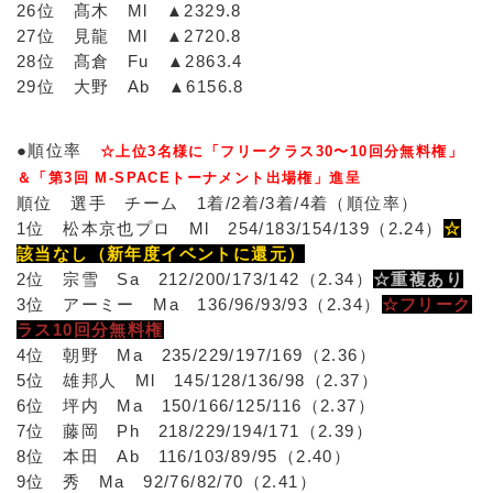
26位 髙木 Ml ▲2329.8
27位 見龍 Ml ▲2720.8
28位 髙倉 Fu ▲2863.4
29位 大野 Ab ▲6156.8
●順位率
☆上位3名様に「フリークラス30〜10回分無料権」
＆「第3回 M-SPACEトーナメント出場権」進呈
順位 選手 チーム 1着/2着/3着/4着（順位率）
1位 松本京也プロ Ml 254/183/154/139（2.24）
☆
該当なし（新年度イベントに還元）
2位 宗雪 Sa 212/200/173/142（2.34）
☆重複あり
3位 アーミー Ma 136/96/93/93（2.34）
☆フリーク
ラス10回分無料権
4位 朝野 Ma 235/229/197/169（2.36）
5位 雄邦人 Ml 145/128/136/98（2.37）
6位 坪内 Ma 150/166/125/116（2.37）
7位 藤岡 Ph 218/229/194/171（2.39）
8位 本田 Ab 116/103/89/95（2.40）
9位 秀 Ma 92/76/82/70（2.41）