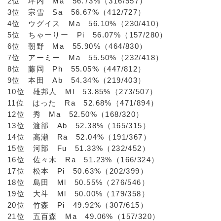
2位 坪内 Ma 56.73%（316/557）
3位 宗雪 Sa 56.67%（412/727）
4位 ウグイス Ma 56.10%（230/410）
5位 ちゃーりー Pi 56.07%（157/280）
6位 朝野 Ma 55.90%（464/830）
7位 アーミー Ma 55.50%（232/418）
8位 藤岡 Ph 55.05%（447/812）
9位 本田 Ab 54.34%（219/403）
10位 雄邦人 Ml 53.85%（273/507）
11位 はった Ra 52.68%（471/894）
12位 秀 Ma 52.50%（168/320）
13位 渡部 Ab 52.38%（165/315）
14位 高瀬 Ra 52.04%（191/367）
15位 河部 Fu 51.33%（232/452）
16位 佐々木 Ra 51.23%（166/324）
17位 松本 Pi 50.63%（202/399）
18位 島田 Ml 50.55%（276/546）
19位 大斗 Ml 50.00%（179/358）
20位 竹森 Pi 49.92%（307/615）
21位 五百森 Ma 49.06%（157/320）