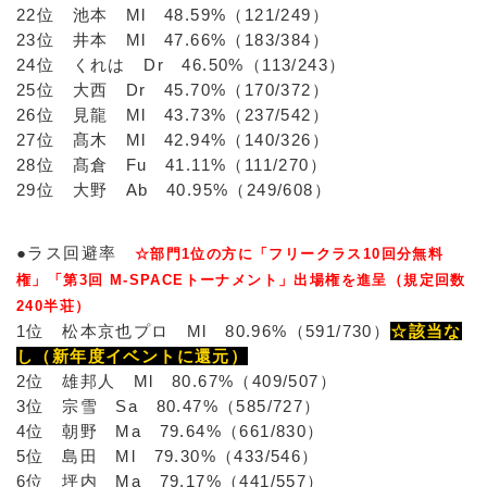
22位 池本 Ml 48.59%（121/249）
23位 井本 Ml 47.66%（183/384）
24位 くれは Dr 46.50%（113/243）
25位 大西 Dr 45.70%（170/372）
26位 見龍 Ml 43.73%（237/542）
27位 髙木 Ml 42.94%（140/326）
28位 髙倉 Fu 41.11%（111/270）
29位 大野 Ab 40.95%（249/608）
●ラス回避率
☆部門1位の方に「フリークラス10回分無料
権」「第3回 M-SPACEトーナメント」出場権を進呈（規定回数
240半荘）
1位 松本京也プロ Ml 80.96%（591/730）
☆該当な
し（新年度イベントに還元）
2位 雄邦人 Ml 80.67%（409/507）
3位 宗雪 Sa 80.47%（585/727）
4位 朝野 Ma 79.64%（661/830）
5位 島田 Ml 79.30%（433/546）
6位 坪内 Ma 79.17%（441/557）