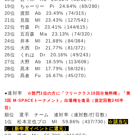
19位 ちゃーりー Pi 24.64%（69/280）
20位 渡部 Ab 23.49%（74/315）
21位 見龍 Ml 23.43%（127/542）
22位 竹森 Pi 23.41%（144/615）
23位 五百森 Ma 23.13%（74/320）
24位 井本 Ml 21.88%（84/384）
25位 大西 Dr 21.77%（81/372）
26位 くれは Dr 20.16%（49/243）
27位 大野 Ab 18.59%（113/608）
28位 髙木 Ml 17.79%（58/326）
29位 髙倉 Fu 16.67%（45/270）
●連対率
☆部門1位の方に「フリークラス10回分無料権」「第
3回 M-SPACEトーナメント」出場権を進呈（規定回数240半
荘）
順位 選手 チーム 連対率（連対数/打荘数）
1位 松本京也プロ Ml 59.86%（437/730）
☆該当な
し（新年度イベントに還元）