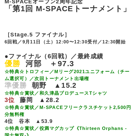
M-SPACEオープン2周年記念
「第1回 M-SPACEトーナメント」
［Stage.5 ファイナル］
6回戦／9月11日（土）12:00〜12:30受付／12:30開始
●ファイナル（6回戦）／最終成績
優勝
河部 ＋97.3
☆特典☆トロフィー／Mリーグ2021ユニフォーム（チー
ム選択可）／次回トーナメント出場権
準優勝
朝野 ▲15.2
☆特典☆賞状／和久津晶プロデュースTシャツ
3位
藤岡 ▲28.2
☆特典☆賞状／M-SPACEフリークラスチケット2,500円
分無料権
4位 谷本 ▲53.9
☆特典☆賞状／役満マグカップ《Thirteen Orphans -
国士無双-》