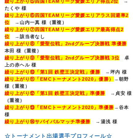
繰り上がり⑤四国TEAMリーグ愛媛エリア得点2位
→
たくや 様
繰り上がり⑥四国TEAMリーグ愛媛エリアラス回避率2
位
→山内一真 様（重複）
繰り上がり⑦四国TEAMリーグ愛媛エリア最高得点2
位
→該当者なし
繰り上がり⑧「愛聖位戦」2ndグループ決勝戦 準優勝
本田 様（重複）
繰り上がり⑨「愛聖位戦」2ndグループ決勝戦 3位
卓
上の赤ヘル 様
繰り上がり⑩「第1回 鉄壁王決定戦」優勝
→坪内 様
繰り上がり⑪「EMCトーナメント2020」優勝）
→朝野
様（重複）
繰り上がり⑫「第1回 鉄壁王決定戦」準優勝
→貞安 様
（重複）
繰り上がり⑬「EMCトーナメント2020」準優勝
→谷本
様
繰り上がり⑭サバイバルマッチ準優勝
→湯浅 様
☆トーナメント出場選手プロフィール☆