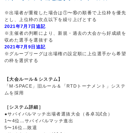
※出場者が重複した場合は①〜⑯の順番で上位枠を優先
とし、上位枠の次点以下を繰り上げとする
2021年7月7日追記
※主催者の判断により、新規・過去の大会から好成績を
収めた選手を選抜する
2021年7月9日追記
※グループリーグは出場権の設定順に上位選手から希望
の枠を選択する
【大会ルール＆システム】
「M-SPACE」旧ルール＆「RTDトーナメント」システ
ムを採用
［システム詳細］
●サバイバルマッチ出場者選抜大会（各卓3試合）
1〜4位…サバイバルマッチ進出
5〜16位…敗退