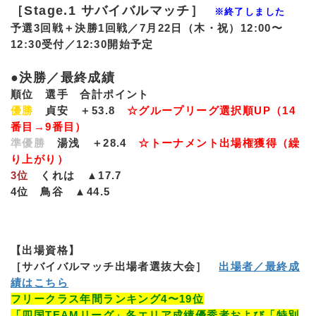
［Stage.1 サバイバルマッチ］
※終了しました
予選3回戦＋決勝1回戦／7月22日（木・祝）12:00〜
12:30受付／12:30開始予定
●決勝／最終成績
順位 選手 合計ポイント
優勝
貞安 ＋53.8
☆グループリーグ選択順UP（14
番目→9番目）
準優勝
湯浅 ＋28.4
☆トーナメント出場権獲得（繰
り上がり）
3位
くれは ▲17.7
4位 鳥谷 ▲44.5
【出場資格】
［サバイバルマッチ出場者選抜大会］
出場者／最終成
績はこちら
フリークラス年間ランキング4〜19位
「四国TEAMリーグ」各エリア成績優秀者および「特別