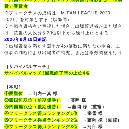
賞」受賞者
※フリークラスの成績は「M-FAN LEAGUE 2020-
2021」を対象とする（以降同）
※本戦有資格者と重複した場合、出場辞退者が出た場合
は、該当の人数分を20位以下から繰り上げとする
2020年8月19日追記
※出場資格を満たす選手が4の倍数に満たない場合、主
催者の判断により出場者の補充、または卓数調整を行う
［サバイバルマッチ］
サバイバルマッチ3回戦終了時の上位4名
［本戦］
①愛聖位
→山内一真 様
②四国無双位（前期優勝）
→藤岡 様
③四国無双位（後期優勝）
→藤岡 様（重複）
④フリークラス得点ランキング1位
→宗雪 様
⑤フリークラス得点ランキング2位
→藤岡 様（重複）
⑥フリークラス得点ランキング3位
→河部 様