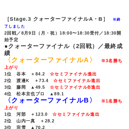
［Stage.3 クォーターファイナルA・B］
※終
了しました
2回戦／8月9日（月・祝）18:00〜18:30受付／18:30開
始予定
●クォーターファイナル（2回戦）／最終成
績
〈クォーターファイナルA〉
※3名勝ち
上がり
1位 谷本 ＋84.2
☆セミファイナル進出
2位 渡邊K ＋73.4
☆セミファイナル進出
3位 藤岡 ▲49.5
☆セミファイナルB進出
4位 松本京也プロ ▲89.1
〈クォーターファイナルB〉
※1名勝ち
上がり
1位 河部 ＋123.0
☆セミファイナル進出
2位 山内一真 ＋28.2
3位 宗雪 ▲70.2