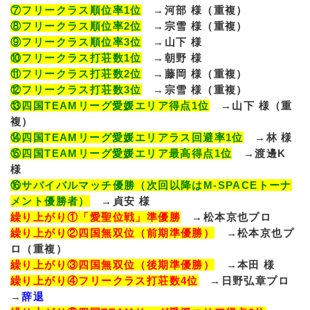
⑦フリークラス順位率1位
→河部 様（重複）
⑧フリークラス順位率2位
→宗雪 様（重複）
⑨フリークラス順位率3位
→山下 様
⑩フリークラス打荘数1位
→朝野 様
⑪フリークラス打荘数2位
→藤岡 様（重複）
⑫フリークラス打荘数3位
→宗雪 様（重複）
⑬四国TEAMリーグ愛媛エリア得点1位
→山下 様（重
複）
⑭四国TEAMリーグ愛媛エリアラス回避率1位
→林 様
⑮四国TEAMリーグ愛媛エリア最高得点1位
→渡邊K
様
⑯サバイバルマッチ優勝（次回以降はM-SPACEトーナ
メント優勝者）
→貞安 様
繰り上がり①「愛聖位戦」準優勝
→松本京也プロ
繰り上がり②四国無双位（前期準優勝）
→松本京也プ
ロ（重複）
繰り上がり③四国無双位（後期準優勝）
→本田 様
繰り上がり④フリークラス打荘数4位
→日野弘章プロ
→
辞退